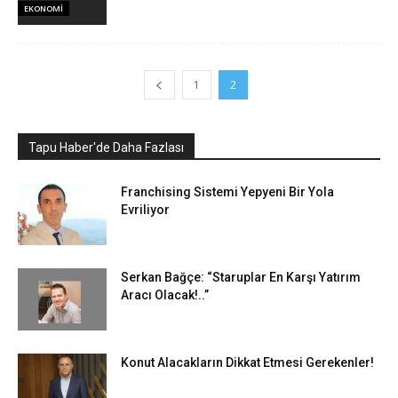
EKONOMI
1
2
Tapu Haber'de Daha Fazlası
Franchising Sistemi Yepyeni Bir Yola
Evriliyor
Serkan Bağçe: “Staruplar En Karşı Yatırım
Aracı Olacak!..”
Konut Alacakların Dikkat Etmesi Gerekenler!