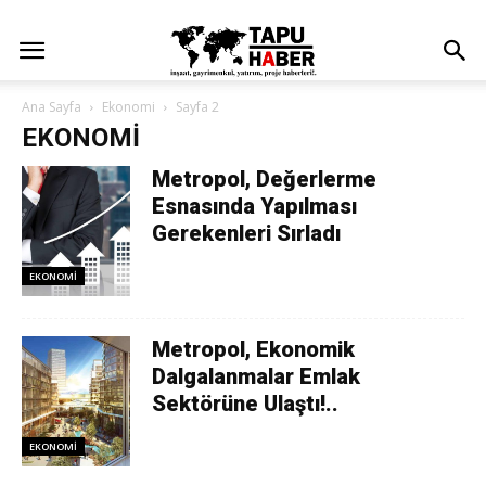
Ana Sayfa
Ekonomi
Sayfa 2
EKONOMI
Metropol, Değerlerme
Esnasında Yapılması
Gerekenleri Sırladı
EKONOMI
Metropol, Ekonomik
Dalgalanmalar Emlak
Sektörüne Ulaştı!..
EKONOMI