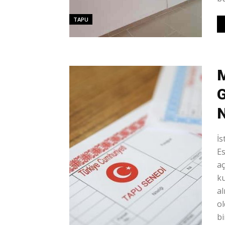
TAPU
M
G
N
İs
Es
aç
ku
al
ol
bi