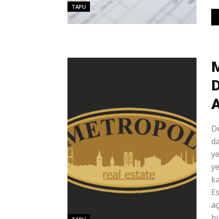
TAPU
M
D
A
De
da
ye
ye
ka
Es
aç
bi