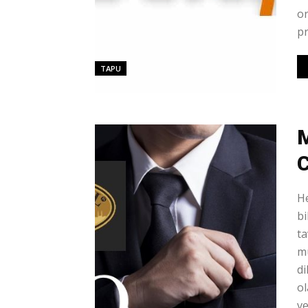
or
pr
TAPU
M
C
He
bi
ta
mu
di
o
ve