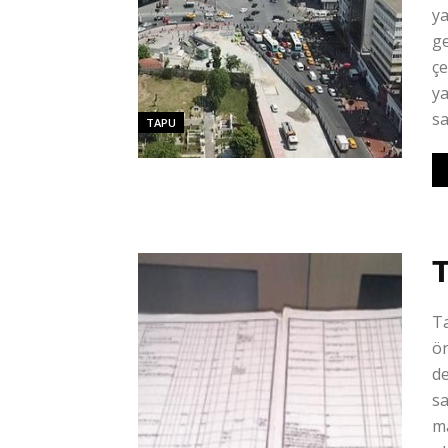
ya
ge
çe
ya
sa
TAPU
T
Ta
ön
d
sa
ma