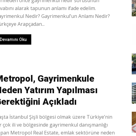
ermeden önce gayrimenkul nedir sorusunun
vabını alarak tapunun anlamı ifade edelim.
ayrimenkul Nedir? Gayrimenkul’un Anlamı Nedir?
rkçeye Arapçadan...
Devamını Oku
etropol, Gayrimenkule
eden Yatırım Yapılması
erektiğini Açıkladı
şta İstanbul Şişli bölgesi olmak üzere Türkiye’nin
r çok ili ve bölgesinde gayrimenkul danışmanlığı
apan Metropol Real Estate, emlak sektörüne neden