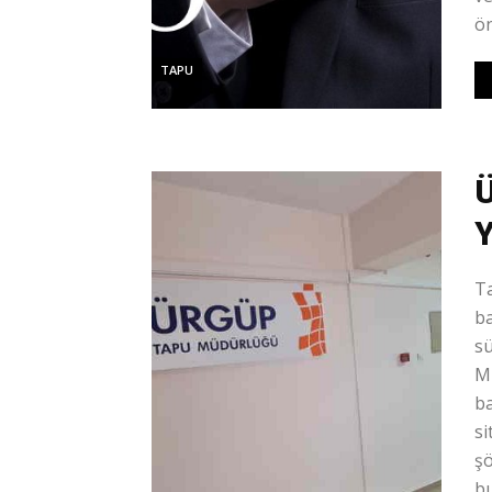
ön
TAPU
Ü
Y
Ta
ba
sü
M
b
s
ş
b