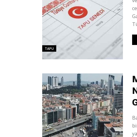
v
ce
G
Tü
TAPU
M
N
G
Ba
bi
y