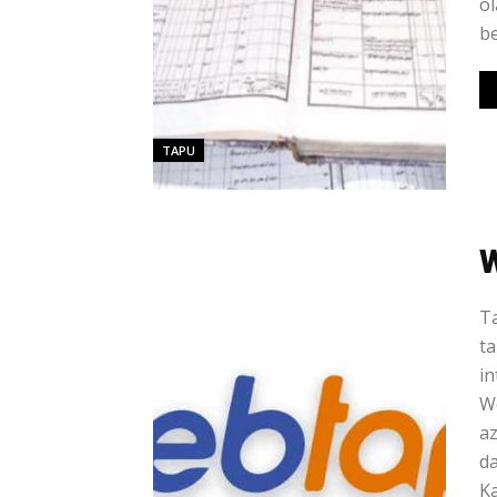
ol
be
TAPU
W
T
ta
in
We
az
da
Ka