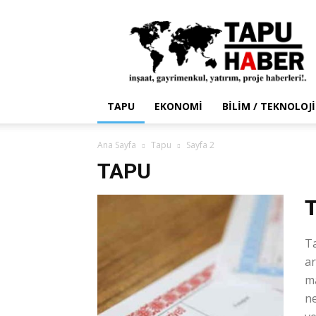
Tapu
Haber
TAPU
EKONOMI
BILIM / TEKNOLOJI
Ana Sayfa
Tapu
Sayfa 2
TAPU
T
Ta
ar
m
ne