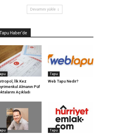
Devamını yükle
Tapu Haber'de
apu
Tapu
tropol, İlk Kez
Web Tapu Nedir?
yrimenkul Almanın Püf
ktalarını Açıkladı
apu
Tapu