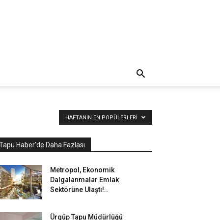
HAFTANIN EN POPÜLERLERI
Tapu Haber'de Daha Fazlası
Metropol, Ekonomik
Dalgalanmalar Emlak
Sektörüne Ulaştı!..
Ürgüp Tapu Müdürlüğü