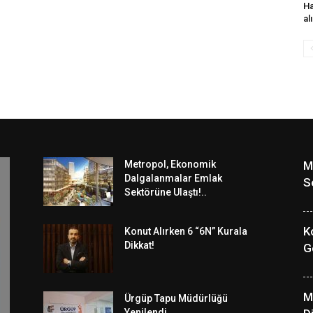
Ha
al
Metropol, Ekonomik
M
Dalgalanmalar Emlak
S
Sektörüne Ulaştı!..
K
Konut Alırken 6 “6N” Kurala
Dikkat!
G
M
Ürgüp Tapu Müdürlüğü
Yenilendi