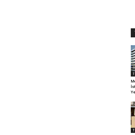
T
Me
İs
Ye
T