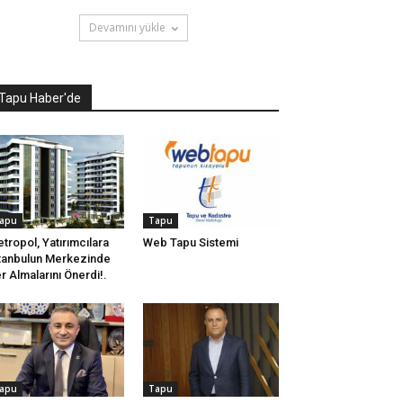
Devamını yükle
Tapu Haber'de
apu
Tapu
tropol, Yatırımcılara
Web Tapu Sistemi
tanbulun Merkezinde
r Almalarını Önerdi!.
apu
Tapu