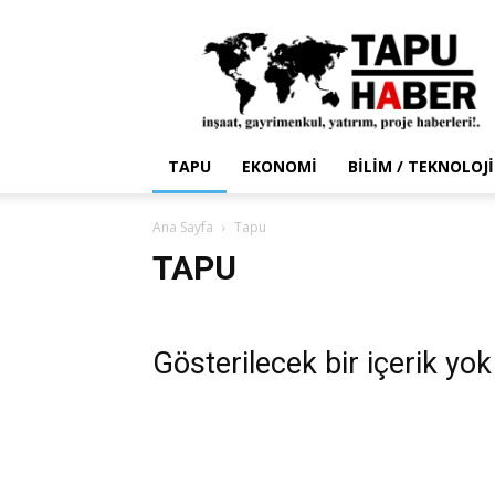
Tapu
Haber
TAPU
EKONOMI
BILIM / TEKNOLOJI
Ana Sayfa
Tapu
TAPU
Gösterilecek bir içerik yok